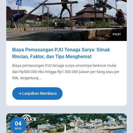
POST
Biaya Pemasangan PJU Tenaga Surya: Simak
Rincian, Faktor, dan Tips Menghemat
Biaya pemasangan PJU tenaga surya umumnya berkisar mulai
dari Rp500.000 ribu hingga Rp1.500.000 jutaan per tiang atau per
titik, tergantung ...
Lanjutkan Membaca
04
AUG